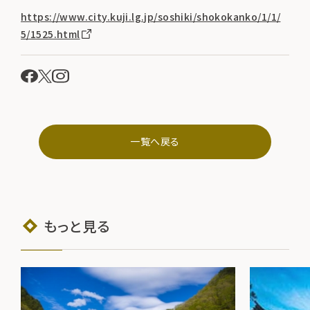
https://www.city.kuji.lg.jp/soshiki/shokokanko/1/1/
5/1525.html
一覧へ戻る
もっと見る