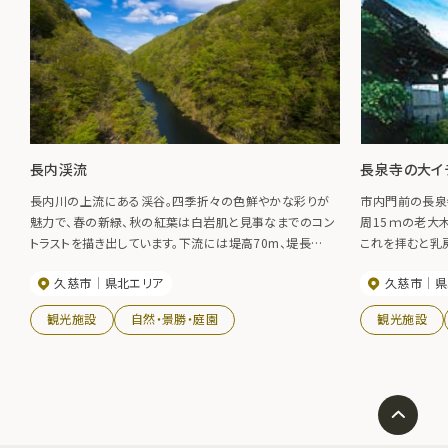
長内渓流
長泉寺の大イ
長内川の上流にある渓谷。四季折々の色鮮やかな彩りが
市内門前の長泉寺
魅力で、春の新緑、秋の紅葉は白岩肌と見事なまでのコン
周15ｍの老大
トラストを描き出しています。下流には堤高70m、堤長
これを拝むと乳
187mのダムがあり、市街地や久慈湾、太平洋を見渡すこと
ると言い伝えら
久慈市
県北エリア
久慈市
県
ができます。
観光施設
自然・景勝・庭園
観光施設