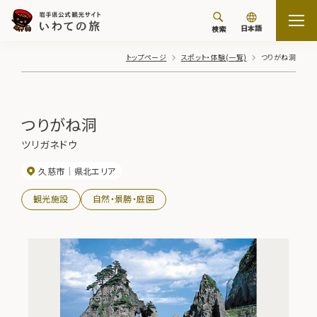
日本語
検索
トップページ
スポット・体験(一覧)
つりがね洞
つりがね洞
ツリガネドウ
久慈市
県北エリア
観光施設
自然・景勝・庭園