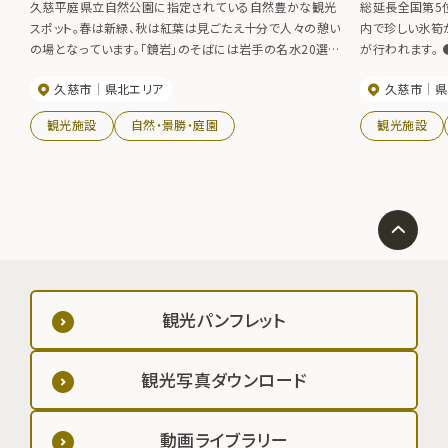
久慈平庭県立自然公園に指定されている自然豊かな観光
総延長全国第5
スポット。春は新緑、秋は紅葉は見ごたえ十分で人々の憩い
内で珍しい氷筍
の場となっています。「鏡岩」のそばには岩手の名水20選
が行われます。 ●内間木洞まつり 例年7月 ●氷筍観察
にも選ばれた名水「不老泉」があり、飲用すると持病が治り
会 例年2月
久慈市
県北エリア
久慈市
県
不老長寿になるという言い伝えがあります。また、夏には釣
り人たちのスポットとして、賑わいます。
観光施設
自然・景勝・庭園
観光施設
観光パンフレット
観光写真ダウンロード
動画ライブラリー