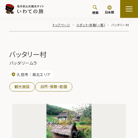
日本語
検索
トップページ
スポット・体験(一覧)
バッタリー村
バッタリー村
バッタリームラ
久慈市
県北エリア
観光施設
自然・景勝・庭園