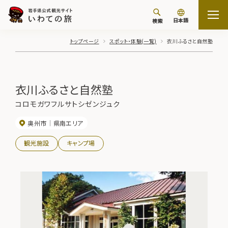
日本語
検索
トップページ
スポット・体験(一覧)
衣川ふるさと自然塾
衣川ふるさと自然塾
コロモガワフルサトシゼンジュク
奥州市
県南エリア
観光施設
キャンプ場