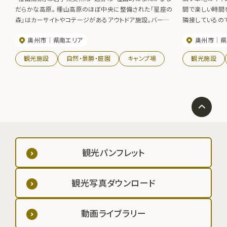
だらかな高原。 種山高原のほぼ中央に整備された「星座の
間で楽しい時間
森」はカーサイトやコテージがあるアウトドア施設。バーベ
隣接しているので
キューセットの貸し出しのほか、お肉の注文もできて便利。
用期間】例年５
奥州市
県南エリア
奥州市
県
６月中旬レンゲツツジの群生が見事。
観光施設
自然・景勝・庭園
キャンプ場
観光施設
観光パンフレット
観光写真ダウンロード
動画ライブラリー