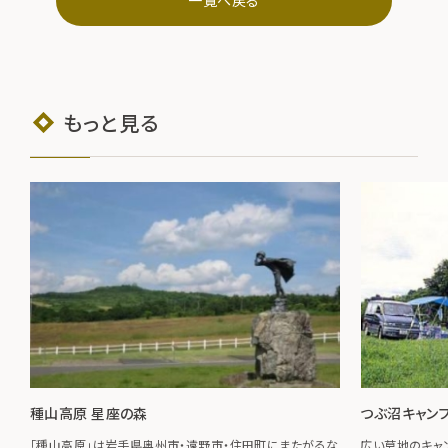
もっと見る
種山高原 星座の森
つぶ沼キャン
「種山高原」は岩手県奥州市・遠野市・住田町にまたがるな
広い草地のキャン