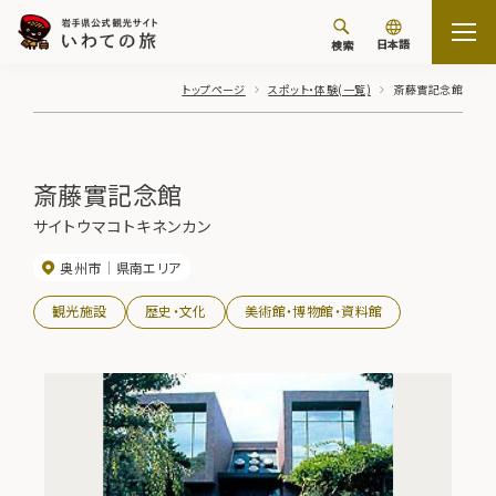
日本語
検索
トップページ
スポット・体験(一覧)
斎藤實記念館
斎藤實記念館
サイトウマコトキネンカン
奥州市
県南エリア
観光施設
歴史・文化
美術館・博物館・資料館