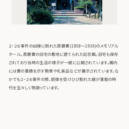
２・２６事件の凶弾に倒れた斎藤實(1858～1936)のメモリアル
ホール。斎藤實の旧宅の敷地に建てられた記念館。旧宅も保存
されており当時の生活の様子が一般に公開されています。館内
には實の業績を示す勲章や礼装品などが展示されています。な
かでも２・２６事件の際、銃弾を受けひび割れた鏡が激動の時
代を生々しく物語っています。