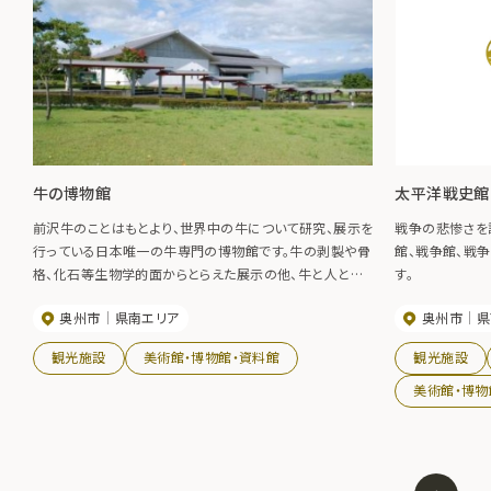
牛の博物館
太平洋戦史館
前沢牛のことはもとより、世界中の牛について研究、展示を
戦争の悲惨さを
行っている日本唯一の牛専門の博物館です。牛の剥製や骨
館、戦争館、戦
格、化石等生物学的面からとらえた展示の他、牛と人との
す。
関わりについて民俗学的面からとらえた展示もなされてい
奥州市
県南エリア
奥州市
県
ます。部位別のおいしい牛肉料理紹介等もあり、小学生か
ら大人まで楽しめる展示内容です。
観光施設
美術館・博物館・資料館
観光施設
美術館・博物