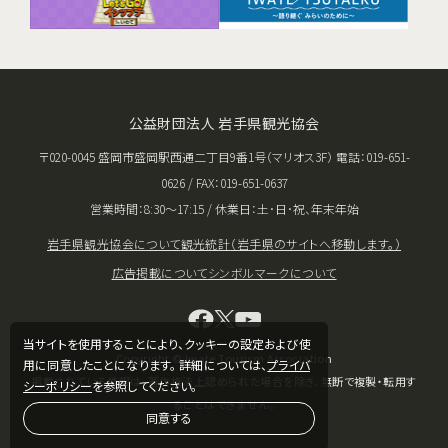
公益財団法人 岩手県観光協会
〒020-0045 盛岡市盛岡駅西通二丁目9番1号（マリオス3F） 電話：019-651-
0626 / FAX：019-651-0637
営業時間：8:30〜17:15 / 休業日：土･日･祝、年末年始
岩手県観光協会について
観光統計（岩手県のサイトへ移動します。）
広告掲載について
シンボルマークについて
当サイトを使用することにより、クッキーの設定および使
Copyright © Iwate Tourism Association
用に同意したことになります。 詳細については、
プライバ
掲載されている情報は、著作権法上認められた場合を除き、無断で複製・転用す
シーポリシー
を参照してください。
ることはできません。
同意する