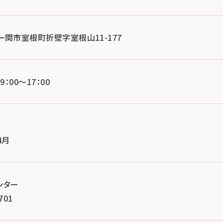
手県一関市室根町折壁字室根山11-177
：00～17：00
4月
ンター
701