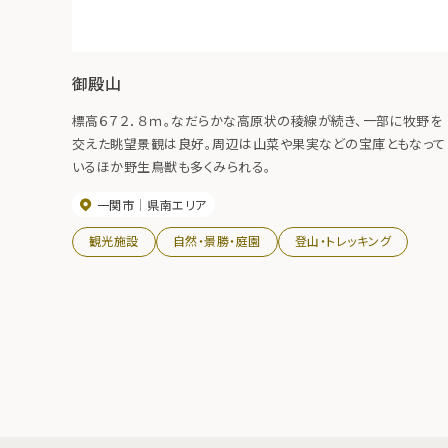
御殿山
標高６７２．８ｍ。なだらかな高原状の稜線が続き、一部に牧野を
交えた眺望景観は良好。周辺は山菜や果実などの宝庫ともなって
いるほか野生鳥獣も多くみられる。
一関市
県南エリア
観光施設
自然・景勝・庭園
登山・トレッキング