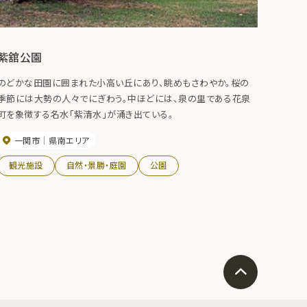
紫舘公園
のどかな田園に囲まれた小高い丘にあり、眺めもさわやか。桜の
季節には大勢の人々でにぎわう。中ほどには、泉の里である花泉
町を象徴する名水「紫清水」が涌き出ている。
一関市
県南エリア
観光施設
自然・景勝・庭園
公園