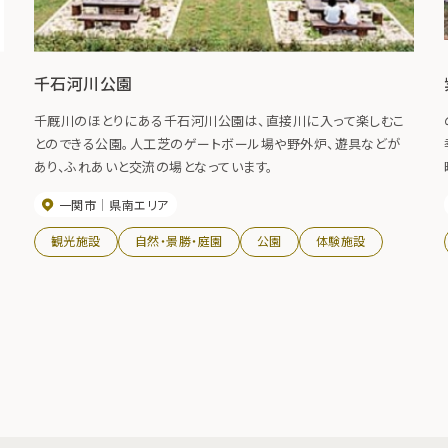
千石河川公園
千厩川のほとりにある千石河川公園は、直接川に入って楽しむこ
とのできる公園。人工芝のゲートボール場や野外炉、遊具などが
あり、ふれあいと交流の場となっています。
一関市
県南エリア
観光施設
自然・景勝・庭園
公園
体験施設