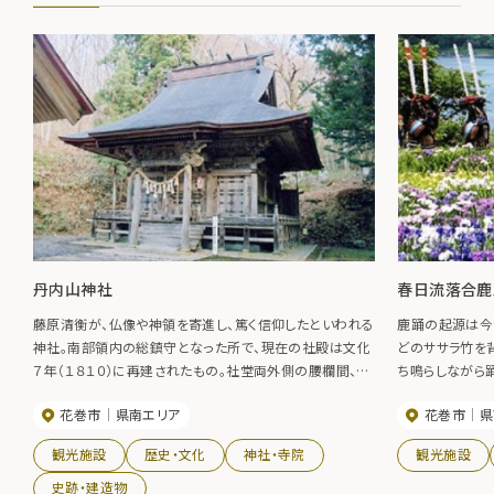
丹内山神社
春日流落合鹿
藤原清衡が、仏像や神領を寄進し、篤く信仰したといわれる
鹿踊の起源は今
神社。南部領内の総鎮守となった所で、現在の社殿は文化
どのササラ竹を
７年（１８１０）に再建されたもの。社堂両外側の腰欄間、脇
ち鳴らしながら
障子、正面格子扉などが見事な彫刻で飾られている。 本
た1頭の鹿の供
花巻市
県南エリア
花巻市
県
殿裏にある大きな胎内石を壁面に当たらないようにくぐり
信仰を忍ばせ、
ぬけるとご利益があるといわれている。 「七不思議」があ
和町にはこのほ
観光施設
歴史・文化
神社・寺院
観光施設
る不思議な神社です。
獅子踊りなどが
財。
史跡・建造物