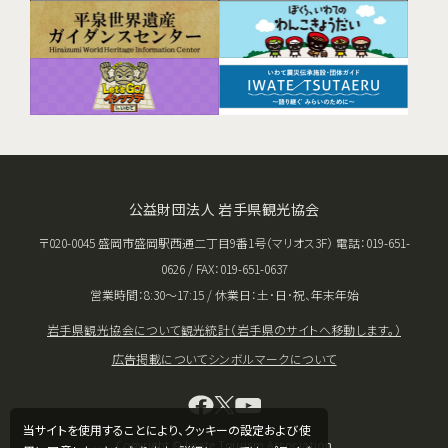
公益財団法人 岩手県観光協会
〒020-0045 盛岡市盛岡駅西通二丁目9番1号（マリオス3F） 電話：019-651-
0626 / FAX：019-651-0637
営業時間：8:30〜17:15 / 休業日：土･日･祝、年末年始
岩手県観光協会について
観光統計（岩手県のサイトへ移動します。）
広告掲載について
シンボルマークについて
当サイトを使用することにより、クッキーの設定および使
Copyright © Iwate Tourism Association