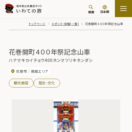
日本語
検索
トップページ
スポット・体験(一覧)
花巻開町４００年祭記念山車
花巻開町４００年祭記念山車
ハナマキカイチョウ400ネンマツリキネンダシ
花巻市
県南エリア
観光施設
歴史・文化