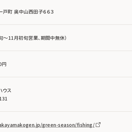
手県一戸町 奥中山西田子６６３
4月下旬～11月初旬営業、期間中無休）
0円
ハウス
131
akayamakogen.jp/green-season/fishing/