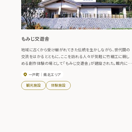
もみじ交遊舎
地域に古くから受け継がれてきた伝統を生かしながら、世代間の
交流をはかるとともに、ここを訪れる人々が気軽に竹細工に親し
める創作体験の場として「もみじ交遊舎」が建設された。館内には
背負籠や花器などの竹細工製品を展示した展示コーナー、竹細
一戸町
県北エリア
の体験ができる竹細工工芸室などがある。
観光施設
体験施設