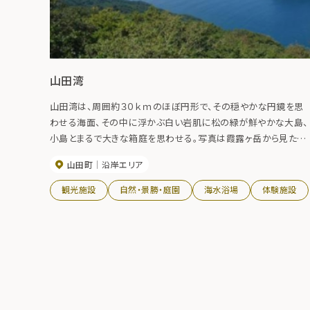
山田湾
山田湾は、周囲約３０ｋｍのほぼ円形で、その穏やかな円鏡を思
わせる海面、その中に浮かぶ白い岩肌に松の緑が鮮やかな大島、
小島とまるで大きな箱庭を思わせる。写真は霞露ヶ岳から見た山
田湾。
山田町
沿岸エリア
観光施設
自然・景勝・庭園
海水浴場
体験施設