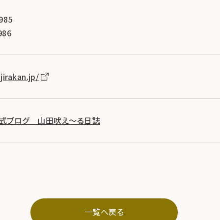
985
986
irakan.jp/
公式ブログ 山田吠え～る日誌
一覧へ戻る