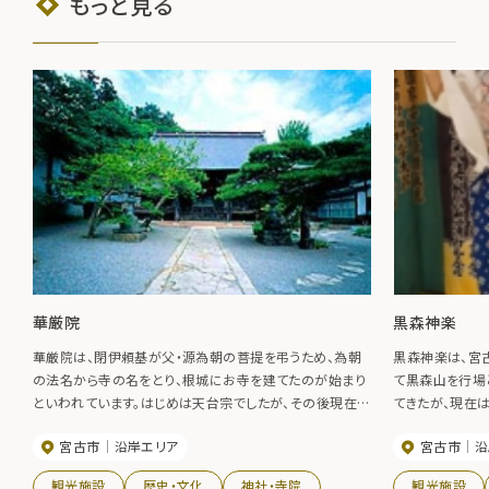
もっと見る
華厳院
黒森神楽
華厳院は、閉伊頼基が父・源為朝の菩提を弔うため、為朝
黒森神楽は、宮
の法名から寺の名をとり、根城にお寺を建てたのが始まり
て黒森山を行場
といわれています。はじめは天台宗でしたが、その後現在地
てきたが、現在
にお寺を建立してから曹洞宗になりました。1792年に火災
有志により受け
宮古市
沿岸エリア
宮古市
沿
にあい本道が焼け落ち、また、大正７年にも火災にあいま
の伝統を神楽巡
した。現在の本堂などはその後に再建されたものです。
集団であり、舞
観光施設
歴史・文化
神社・寺院
観光施設