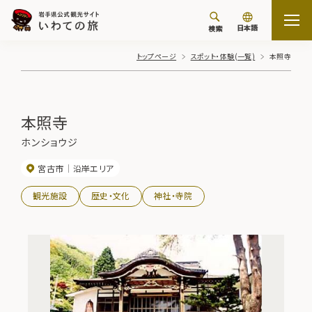
日本語
検索
トップページ
スポット・体験(一覧)
本照寺
本照寺
ホンショウジ
宮古市
沿岸エリア
観光施設
歴史・文化
神社・寺院