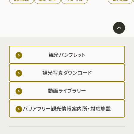
祷、身がためな
豊富であること
社を舞い立ち1
無形民俗文化財
観光パンフレット
観光写真ダウンロード
動画ライブラリー
バリアフリー観光情報案内所・対応施設