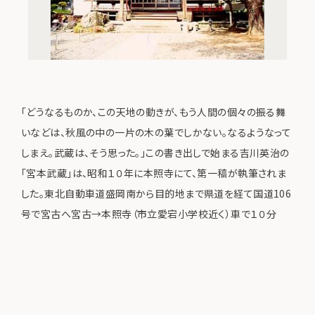
「どうなるものか、この天地の動きが、もう人間の個々の振る舞
いなどは、秋風の中の一片の木の葉でしかない。なるようなって
しまえ。武蔵は、そう思った。」この書き出しで始まる吉川英治の
「宮本武蔵」は、昭和１０年に本照寺にて、第一稿が執筆されま
した。東北自動車道盛岡南から目的地まで県道を経て国道106
号で宮古へ宮古→本照寺（市立愛宕小学校近く）車で１０分