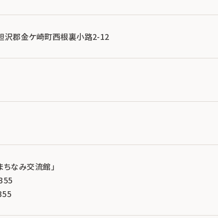
手県胆沢郡金ケ崎町西根裏小路2-12
まちなみ交流館」
355
355