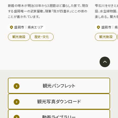
新婚の啄木が明治38年から3週間ほど暮らした家で、現存
雫石川をせきと
する盛岡唯一の武家屋敷。随筆「我が四畳半」にこの頃の
設、水生植物園
ことが書かれています。
楽しめる。 繋
の像が立ってい
盛岡市
県央エリア
盛岡市
県
道盛岡鶯宿線沿
うに作られた広
観光施設
歴史・文化
観光施設
サンセット、ピ
る。背後には岩
が望める絶好のロケーション。
旬～10月上旬
観光パンフレット
観光写真ダウンロード
動画ライブラリー