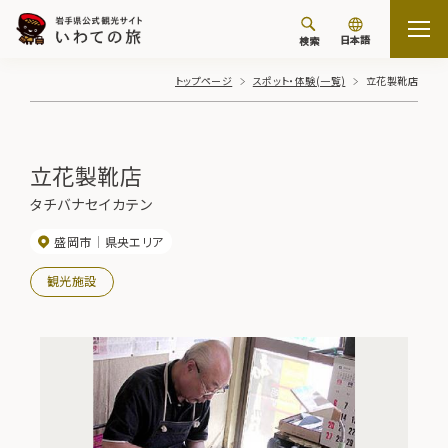
日本語
検索
トップページ
スポット・体験(一覧)
立花製靴店
立花製靴店
タチバナセイカテン
盛岡市
県央エリア
観光施設