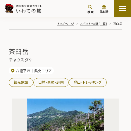
日本語
検索
トップページ
スポット・体験(一覧)
茶臼岳
茶臼岳
チャウスダケ
八幡平市
県央エリア
観光施設
自然・景勝・庭園
登山・トレッキング