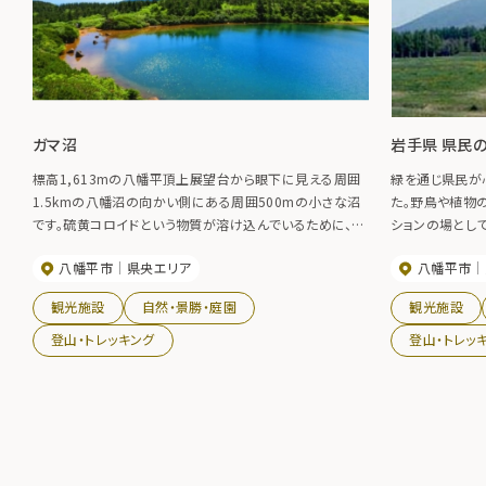
ガマ沼
岩手県 県民
標高1,613mの八幡平頂上展望台から眼下に見える周囲
緑を通じ県民が
1.5kmの八幡沼の向かい側にある周囲500mの小さな沼
た。野鳥や植物
です。硫黄コロイドという物質が溶け込んでいるために、沼
ションの場とし
の水は碧がかった美しい青色をしています。
ンターも利用で
八幡平市
県央エリア
八幡平市
観光施設
自然・景勝・庭園
観光施設
登山・トレッキング
登山・トレッ