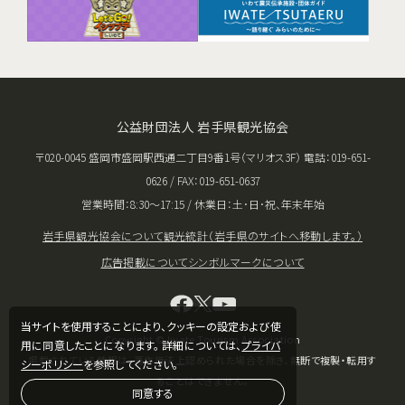
公益財団法人 岩手県観光協会
〒020-0045 盛岡市盛岡駅西通二丁目9番1号（マリオス3F） 電話：019-651-
0626 / FAX：019-651-0637
営業時間：8:30〜17:15 / 休業日：土･日･祝、年末年始
岩手県観光協会について
観光統計（岩手県のサイトへ移動します。）
広告掲載について
シンボルマークについて
当サイトを使用することにより、クッキーの設定および使
Copyright © Iwate Tourism Association
用に同意したことになります。 詳細については、
プライバ
掲載されている情報は、著作権法上認められた場合を除き、無断で複製・転用す
シーポリシー
を参照してください。
ることはできません。
同意する