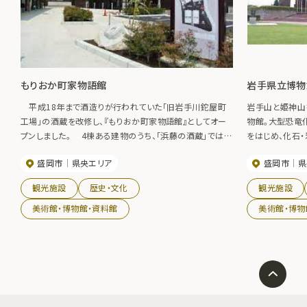
もりおか町家物語館
岩手県立博物
平成18年まで酒造りが行われていた「旧岩手川鉈屋町
岩手山と姫神山
工場」の酒蔵を改修し、『もりおか町家物語館』としてオー
物館。大型恐竜
プンしました。 4棟ある建物のうち、「浜藤の酒蔵」では、
をはじめ、化石
酒蔵の歴史や昭和の記録映像をご覧いただけます。「下屋」
を多数展示して
盛岡市
県央エリア
盛岡市
県
（蔵と蔵の間を利用した軒下スペース）では、旧岩手川の貴
でも岩泉町と奥
重な資料展示をご覧いただけるほか、「母屋」には総合案
「旧佐々木家住宅
観光施設
歴史・文化
観光施設
内所やコミュニティスペースがあり、観光のご案内や美術
ずれも国の重要
展、各種講座などの催しものが行われます。 大正時代に
美術館・博物館・資料館
美術館・博物
建てられた酒蔵、大正蔵1階「時空（とき）の商店街」では、
盛岡の特産品や工芸品の販売、ジェラート、喫茶店があり
ます。2階の「時空の展示室」はギャラリーとなっており、盛
岡市所蔵美術品を中心に定期的に企画展示を行っていま
す。