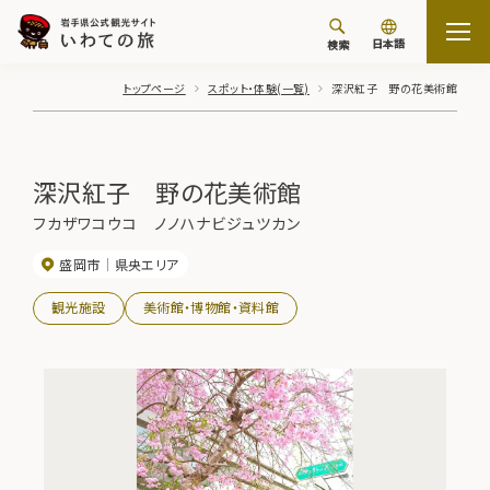
日本語
検索
トップページ
スポット・体験(一覧)
深沢紅子 野の花美術館
深沢紅子 野の花美術館
フカザワコウコ ノノハナビジュツカン
盛岡市
県央エリア
観光施設
美術館・博物館・資料館