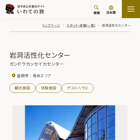
日本語
検索
トップページ
スポット・体験(一覧)
岩洞活性化センター
岩洞活性化センター
ガンドウカッセイカセンター
盛岡市
県央エリア
観光施設
体験施設
ゲストハウス