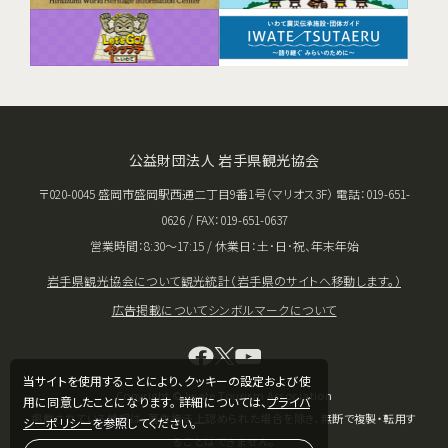
公益財団法人 岩手県観光協会
〒020-0045 盛岡市盛岡駅西通二丁目9番1号（マリオス3F） 電話：019-651-
0626 / FAX：019-651-0637
営業時間：8:30〜17:15 / 休業日：土･日･祝、年末年始
岩手県観光協会について
観光統計（岩手県のサイトへ移動します。）
広告掲載について
シンボルマークについて
当サイトを使用することにより、クッキーの設定および使
Copyright © Iwate Tourism Association
用に同意したことになります。 詳細については、
プライバ
掲載されている情報は、著作権法上認められた場合を除き、無断で複製・転用す
シーポリシー
を参照してください。
ることはできません。