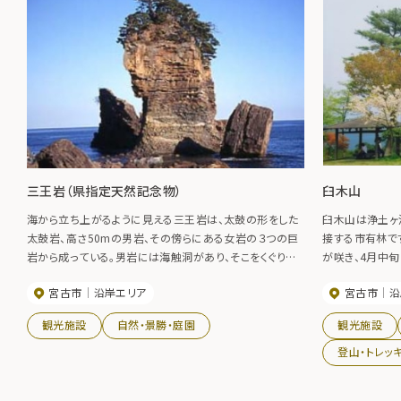
三王岩（県指定天然記念物）
臼木山
海から立ち上がるように見える三王岩は、太鼓の形をした
臼木山は浄土ヶ
太鼓岩、高さ50mの男岩、その傍らにある女岩の３つの巨
接する市有林で
岩から成っている。男岩には海触洞があり、そこをくぐり抜
が咲き、4月中旬
けると幸運が訪れるといわれている。岩は白亜期の礫岩、
種類のツツジ、
宮古市
沿岸エリア
宮古市
沿
砂岩の層がある。そばに遊歩道があり、海釣りもできる。遊
月中旬には様々
歩道を下りて行けば行くほど、勇ましい岩の姿が間近に迫
からは全国レベ
観光施設
自然・景勝・庭園
観光施設
る。田老港から真崎、明神崎をはじめとした海岸一帯では
植栽し、現在は1
ダイナミックな磯釣りが楽しめる。アイナメ、ソイ、ドンコ、ス
登山・トレッ
ズキ、サバなどが釣れる。５月から12月がシーズン。