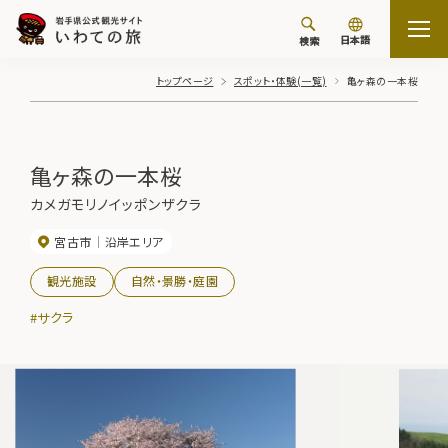
日本語
検索
トップページ
スポット・体験(一覧)
亀ヶ森の一本桜
亀ヶ森の一本桜
カメガモリノイッポンザクラ
宮古市
沿岸エリア
観光施設
自然・景勝・庭園
#サクラ