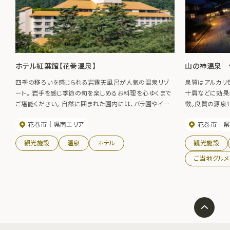
ホテル紅葉館【花巻温泉】
山の神温泉 
四季の移ろいを感じられる岩露天風呂が人気の温泉リゾ
泉質はアルカリ
ート。 岩手を感じ季節の旬を楽しめるお料理を心ゆくまで
十肩などに効果
ご堪能ください。 自然に囲まれた園内には、バラ園やイー
徴。良質の源泉
ハトーブの風景地「釜淵の滝」など散策スポットも充実。 夜
花巻市
県南エリア
花巻市
県
には「おまつり広場」で、旅の一夜を彩る郷土芸能をお楽し
みいただけます。
観光施設
温泉
ホテル
観光施設
ご当地グルメ