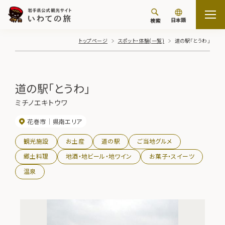
日本語
検索
トップページ
スポット・体験(一覧)
道の駅「とうわ」
道の駅「とうわ」
ミチノエキトウワ
花巻市
県南エリア
観光施設
お土産
道の駅
ご当地グルメ
郷土料理
地酒・地ビール・地ワイン
お菓子・スイーツ
温泉