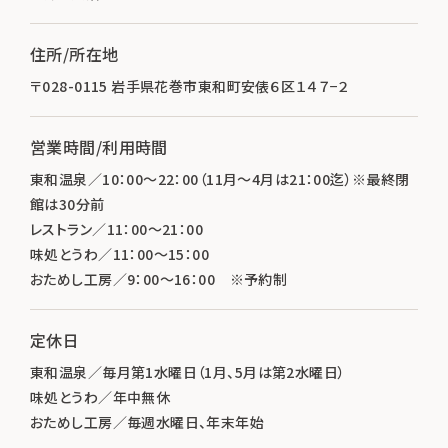
住所/所在地
〒028-0115 岩手県花巻市東和町安俵６区１４７−２
営業時間/利用時間
東和温泉／10：00～22：00（11月～4月は21：00迄）※最終閉
館は30分前
レストラン／11：00～21：00
味処とうわ／11：00～15：00
おためし工房／9：00～16：00 ※予約制
定休日
東和温泉／毎月第1水曜日（1月、5月は第2水曜日）
味処とうわ／年中無休
おためし工房／毎週水曜日、年末年始