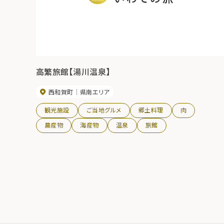
高繁旅館【湯川温泉】
西和賀町
県南エリア
観光施設
ご当地グルメ
郷土料理
肉
農産物
海産物
温泉
旅館