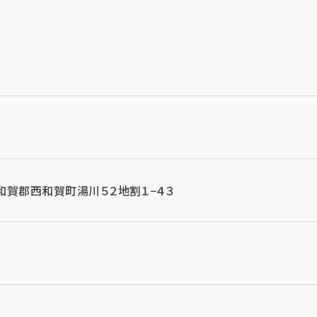
手県和賀郡西和賀町湯川５２地割１−４３