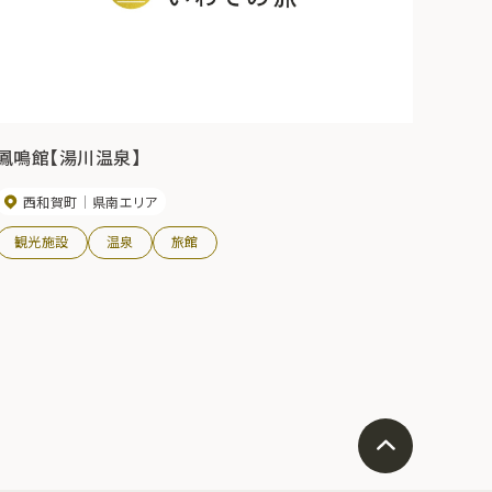
鳳鳴館【湯川温泉】
西和賀町
県南エリア
観光施設
温泉
旅館