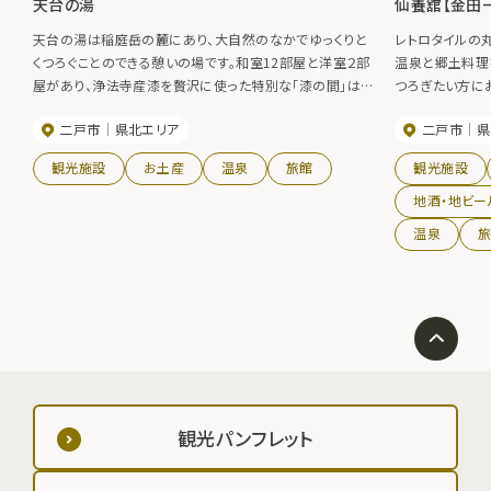
天台の湯
仙養舘【金田
天台の湯は稲庭岳の麓にあり、大自然のなかでゆっくりと
レトロタイルの
くつろぐことのできる憩いの場です。和室12部屋と洋室２部
温泉と郷土料理
屋があり、浄法寺産漆を贅沢に使った特別な「漆の間」は1
つろぎたい方に
日2室限定です。食事や休憩のできる大広間や会議室もあ
験ができるかも
二戸市
県北エリア
二戸市
県
り、多目的にご利用いただけます。天然ミネラルをバランス
よく含んだ弱アルカリミネラル泉の大浴場とサウナがあり、
観光施設
お土産
温泉
旅館
観光施設
日帰りの入浴もできます。
地酒・地ビー
温泉
観光パンフレット