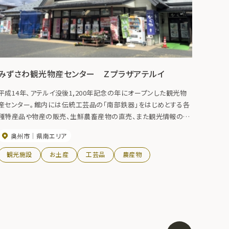
みずさわ観光物産センター Ｚプラザアテルイ
平成14年、アテルイ没後1,200年記念の年にオープンした観光物
産センター。館内には伝統工芸品の「南部鉄器」をはじめとする各
種特産品や物産の販売、生鮮農畜産物の直売、また観光情報の提
供や、食事処も併設されている。
奥州市
県南エリア
観光施設
お土産
工芸品
農産物