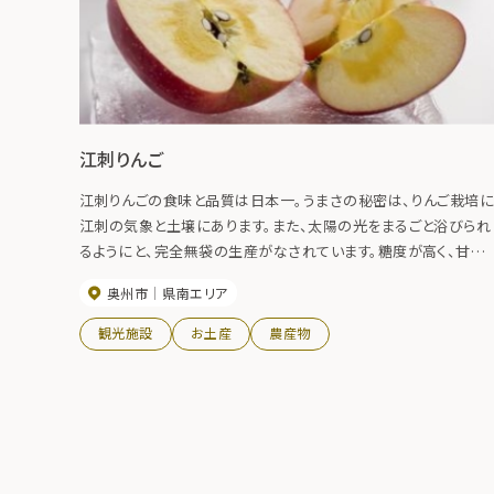
江刺りんご
江刺りんごの食味と品質は日本一。うまさの秘密は、りんご栽培
江刺の気象と土壌にあります。また、太陽の光をまるごと浴びられ
るようにと、完全無袋の生産がなされています。糖度が高く、甘さ
酸味が程よくマッチしたりんご、江刺りんご。お取り寄せも可能で
奥州市
県南エリア
す。
観光施設
お土産
農産物