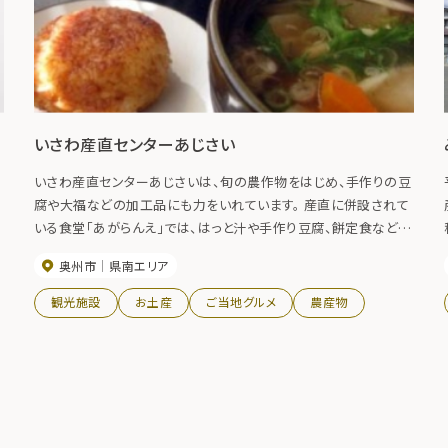
いさわ産直センターあじさい
に
いさわ産直センターあじさいは、旬の農作物をはじめ、手作りの豆
腐や大福などの加工品にも力をいれています。 産直に併設されて
と
いる食堂「あがらんえ」では、はっと汁や手作り豆腐、餅定食などを
楽しむことが出来ます。
奥州市
県南エリア
観光施設
お土産
ご当地グルメ
農産物