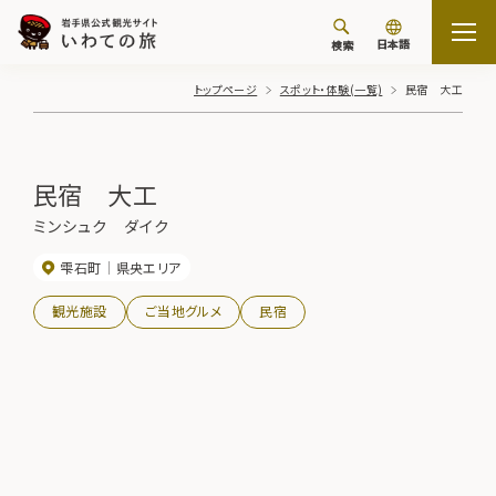
日本語
検索
トップページ
スポット・体験(一覧)
民宿 大工
民宿 大工
ミンシュク ダイク
雫石町
県央エリア
観光施設
ご当地グルメ
民宿