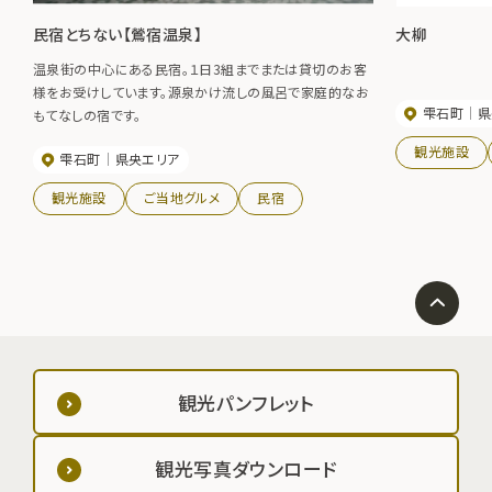
民宿とちない【鶯宿温泉】
大柳
温泉街の中心にある民宿。１日3組までまたは貸切のお客
様をお受けしています。源泉かけ流しの風呂で家庭的なお
雫石町
県
もてなしの宿です。
観光施設
雫石町
県央エリア
観光施設
ご当地グルメ
民宿
観光パンフレット
観光写真ダウンロード