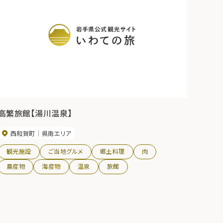
高繁旅館【湯川温泉】
西和賀町
県南エリア
観光施設
ご当地グルメ
郷土料理
肉
農産物
海産物
温泉
旅館