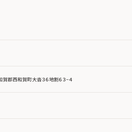
手県和賀郡西和賀町大沓３６地割６３−４