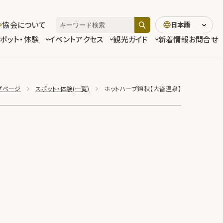
協会について
日本語
スポット・体験
イベント
アクセス
観光ガイド
新着情報
お問合せ
プページ
スポット・体験(一覧)
ホットハーブ錦秋【大沓温泉】