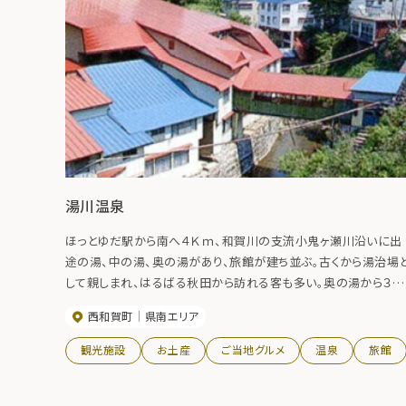
湯川温泉
ほっとゆだ駅から南へ４Ｋｍ、和賀川の支流小鬼ヶ瀬川沿いに出
途の湯、中の湯、奥の湯があり、旅館が建ち並ぶ。古くから湯治場
して親しまれ、はるばる秋田から訪れる客も多い。奥の湯から３Ｋ
ｍほどの所に、県指定天然記念物の湯川沼の浮島がある。
西和賀町
県南エリア
観光施設
お土産
ご当地グルメ
温泉
旅館