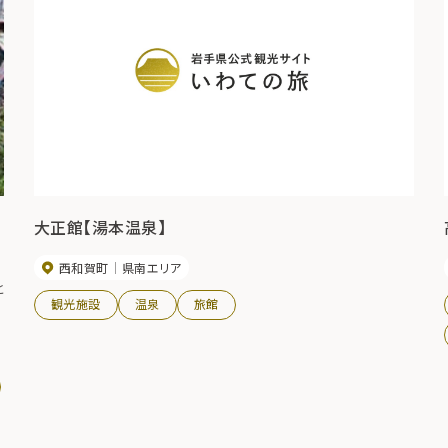
大正館【湯本温泉】
西和賀町
県南エリア
と
観光施設
温泉
旅館