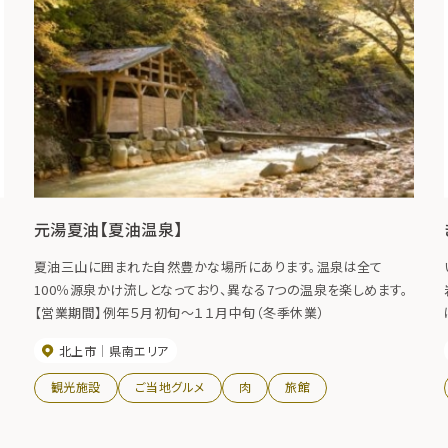
元湯夏油【夏油温泉】
夏油三山に囲まれた自然豊かな場所にあります。温泉は全て
100％源泉かけ流しとなっており、異なる7つの温泉を楽しめます。
【営業期間】例年５月初旬～１１月中旬（冬季休業）
北上市
県南エリア
観光施設
ご当地グルメ
肉
旅館