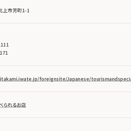
県北上市芳町1-1
課
111
171
kitakami.iwate.jp/foreignsite/Japanese/tourismandspeci
べられるお店