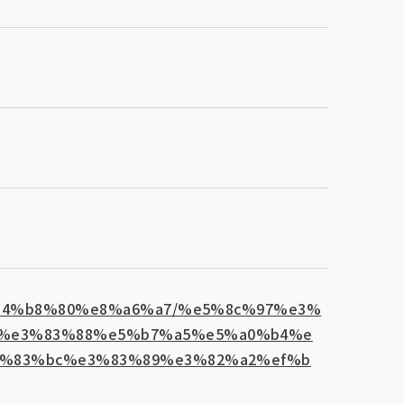
7%e4%b8%80%e8%a6%a7/%e5%8c%97%e3%
c%e3%83%88%e5%b7%a5%e5%a0%b4%e
3%83%bc%e3%83%89%e3%82%a2%ef%b