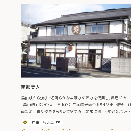
南部美人
馬仙峡から湧きでる清らかな中硬水の流水を使用し、県産米の
「美山錦」「吟ぎんが」を中心に平均精米歩合を５４％まで磨き上
南部流手造り技法をもちいて醸す酒は非常に優しく絶妙なバラン
スと切れ味の良さを特長としています。【主な商品】南部美人
二戸市
県北エリア