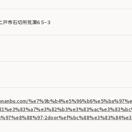
手県二戸市石切所荒瀬６５−３
hoconanbu.com/%e7%9b%b4%e5%96%b6%e5%ba%9
81%e3%83%a7%e3%82%b3%e3%83%ac%e3%83%b
a%97%e8%88%97-2door%ef%bc%88%e3%83%84%e