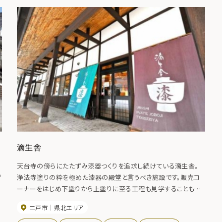
滴生舎
天台寺の傍らにたたずみ漆器つくりを追求し続けている滴生舎。
げ
浄法寺塗りの粋を極めた漆器の殿堂と言うべき施設です。販売コ
ーナーをはじめ下塗りから上塗りに至る工程も見学することもで
きます。
二戸市
県北エリア