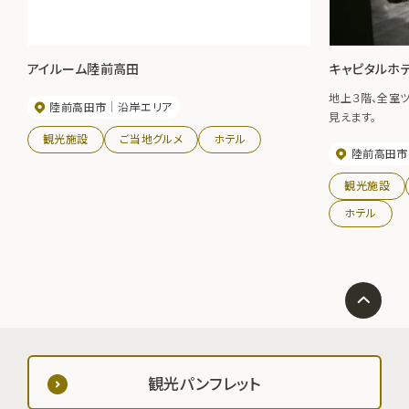
アイルーム陸前高田
キャピタルホテ
地上３階、全室ツインルーム
陸前高田市
沿岸エリア
見えます。
観光施設
ご当地グルメ
ホテル
陸前高田市
観光施設
ホテル
観光パンフレット