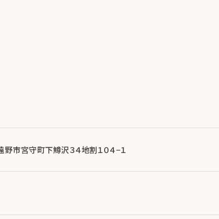
手県遠野市宮守町下鱒沢３４地割１０４−１