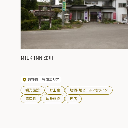
MILK INN 江川
遠野市
県南エリア
観光施設
お土産
地酒・地ビール・地ワイン
農産物
体験施設
民宿