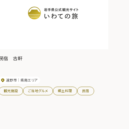
民宿 古軒
遠野市
県南エリア
観光施設
ご当地グルメ
郷土料理
民宿