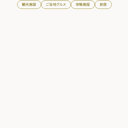
観光施設
ご当地グルメ
体験施設
民宿