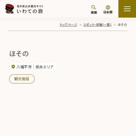
日本語
検索
トップページ
スポット・体験(一覧)
ほその
ほその
八幡平市
県央エリア
観光施設