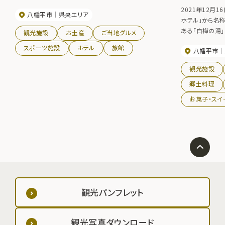
2021年12月
八幡平市
県央エリア
ホテル」から名
ある「白樺の湯」
観光施設
お土産
ご当地グルメ
ー場に直結して
スポーツ施設
ホテル
旅館
八幡平市
テルです。
観光施設
郷土料理
お菓子・スイ
観光パンフレット
観光写真ダウンロード