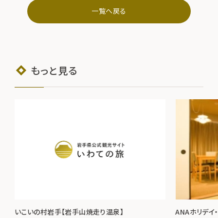
一覧へ戻る
もっと見る
いこいの村岩手【岩手山焼走り温泉】
ANAホリデイ