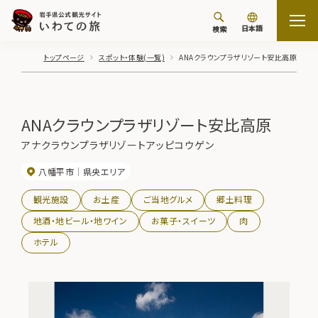
日本語
検索
トップページ
スポット・体験(一覧)
ANAクラウンプラザリゾート安比高原
ANAクラウンプラザリゾート安比高原
アナクラウンプラザリゾートアッピコウゲン
八幡平市
県央エリア
観光施設
お土産
ご当地グルメ
郷土料理
地酒・地ビール・地ワイン
お菓子・スイーツ
肉
ホテル