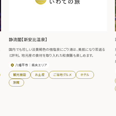
静流閣【新安比温泉】
、
国内でも珍しい淡黄褐色の強塩泉にごり湯は、美肌になり若返る
と評判。 地元産の食材を取り入れた和食膳も楽しめます。
八幡平市
県央エリア
観光施設
お土産
ご当地グルメ
ホテル
旅館