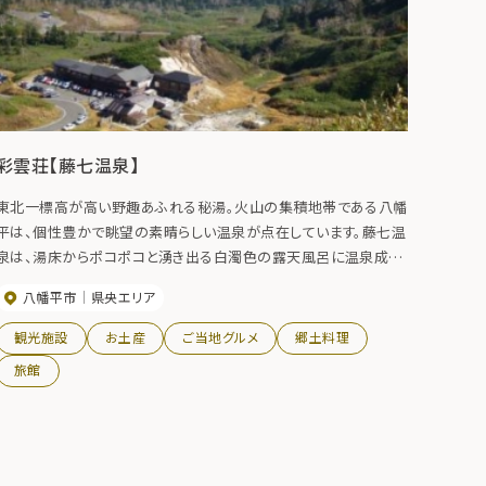
彩雲荘【藤七温泉】
東北一標高が高い野趣あふれる秘湯。火山の集積地帯である八幡
平は、個性豊かで眺望の素晴らしい温泉が点在しています。藤七温
泉は、湯床からポコポコと湧き出る白濁色の露天風呂に温泉成分
をたっぷり含んだ泥湯が特徴。天候条件に恵まれた日は朝焼けや
八幡平市
県央エリア
雲海の絶景を堪能できます。
観光施設
お土産
ご当地グルメ
郷土料理
旅館