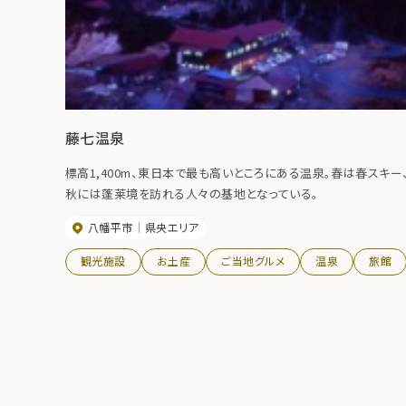
藤七温泉
標高1,400m、東日本で最も高いところにある温泉。春は春スキー
秋には蓬莱境を訪れる人々の基地となっている。
八幡平市
県央エリア
観光施設
お土産
ご当地グルメ
温泉
旅館