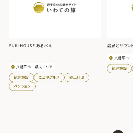
SUKI HOUSE あるぺん
温泉とサウン
八幡平市
八幡平市
県央エリア
観光施設
観光施設
ご当地グルメ
郷土料理
ペンション