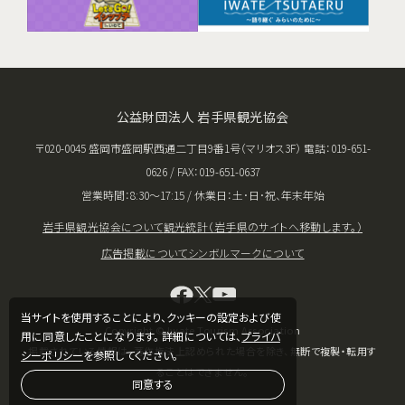
公益財団法人 岩手県観光協会
〒020-0045 盛岡市盛岡駅西通二丁目9番1号（マリオス3F） 電話：019-651-
0626 / FAX：019-651-0637
営業時間：8:30〜17:15 / 休業日：土･日･祝、年末年始
岩手県観光協会について
観光統計（岩手県のサイトへ移動します。）
広告掲載について
シンボルマークについて
当サイトを使用することにより、クッキーの設定および使
Copyright © Iwate Tourism Association
用に同意したことになります。 詳細については、
プライバ
掲載されている情報は、著作権法上認められた場合を除き、無断で複製・転用す
シーポリシー
を参照してください。
ることはできません。
同意する