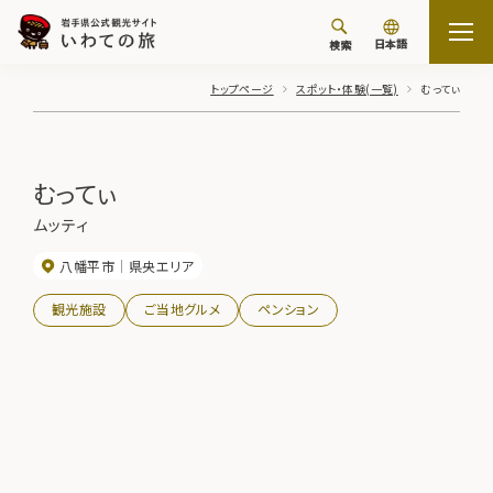
日本語
検索
トップページ
スポット・体験(一覧)
むってぃ
むってぃ
ムッティ
八幡平市
県央エリア
観光施設
ご当地グルメ
ペンション