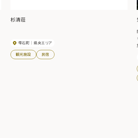
杉清荘
雫石町
県央エリア
観光施設
民宿