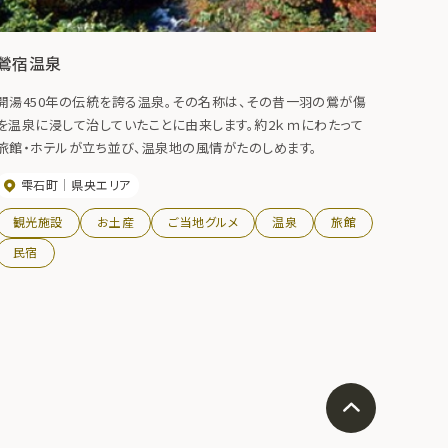
鶯宿温泉
開湯450年の伝統を誇る温泉。その名称は、その昔一羽の鶯が傷
を温泉に浸して治していたことに由来します。約2ｋｍにわたって
旅館・ホテルが立ち並び、温泉地の風情がたのしめます。
雫石町
県央エリア
観光施設
お土産
ご当地グルメ
温泉
旅館
民宿