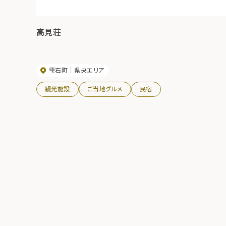
高見荘
雫石町
県央エリア
観光施設
ご当地グルメ
民宿