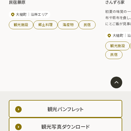
民宿藤原
さんずろ家
初夏の味覚の一
大槌町
沿岸エリア
布や若布を食し、
にとご飯が見事
観光施設
郷土料理
海産物
民宿
別。
大槌町
沿
観光施設
民宿
観光パンフレット
観光写真ダウンロード