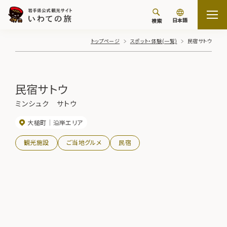
日本語
検索
トップページ
スポット・体験(一覧)
民宿サトウ
民宿サトウ
ミンシュク サトウ
大槌町
沿岸エリア
観光施設
ご当地グルメ
民宿