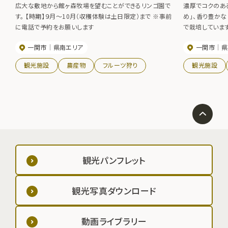
広大な敷地から館ヶ森牧場を望むことができるリンゴ園で
濃厚でコクのあ
す。 【時期】９月～10月（収穫体験は土日限定）まで ※事前
め」、香り豊かな
に電話で予約をお願いします
で栽培していま
応え十分です。
一関市
県南エリア
一関市
県
観光施設
農産物
フルーツ狩り
観光施設
観光パンフレット
観光写真ダウンロード
動画ライブラリー