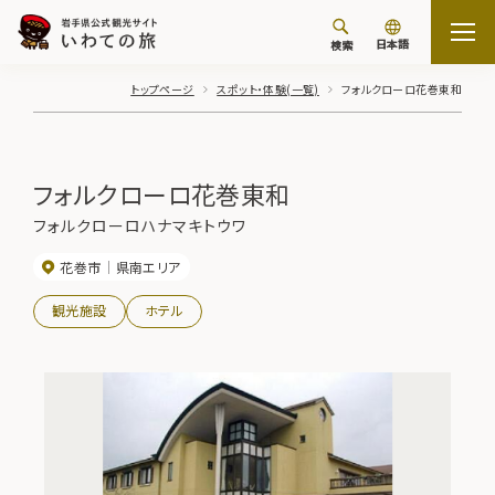
日本語
検索
トップページ
スポット・体験(一覧)
フォルクローロ花巻東和
フォルクローロ花巻東和
フォルクローロハナマキトウワ
花巻市
県南エリア
観光施設
ホテル