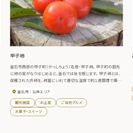
甲子柿
釜石市西部の甲子町（かっしちょう）名産・甲子柿。 甲子町の庭先
に柿の実がなりはじめると、釜石では秋を感じます。 甲子柿とは、
収穫された渋柿を、柿室にいれて適切な温度で約１週間煙で燻し
て渋抜き（薫煙脱渋）した柿のことです。薫煙後は褐色から鮮紅色
釜石市
沿岸エリア
に変化し、食感はゼリーのようにやわらかで、まるでトマトのようで
す。 秋には道の駅釜石仙人峠を中心に甲子柿まつりが開かれま
観光施設
お土産
ご当地グルメ
す。 ぜひ釜石の秋の味を食べにいらしてください。
お菓子・スイーツ