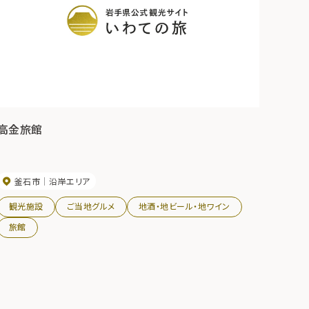
高金旅館
釜石市
沿岸エリア
観光施設
ご当地グルメ
地酒・地ビール・地ワイン
旅館