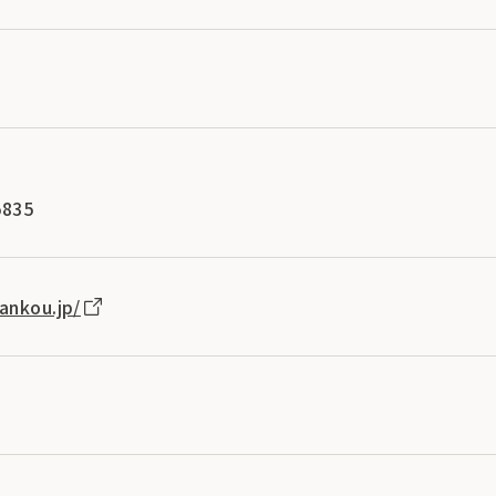
所
835
ankou.jp/