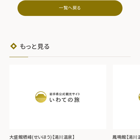
一覧へ戻る
もっと見る
大盛館栖峰(せいほう)【湯川温泉】
鳳鳴館【湯川