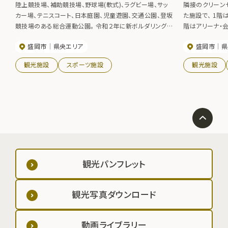
陸上競技場、補助競技場、野球場(軟式)、ラグビー場、サッ
隣接のクリーン
カー場、テニスコート、日本庭園、児童遊園、交通公園、登坂
た施設で、 1階
競技場のある総合運動公園。 令和２年に新ボルダリング場
階はアリーナ・
が完成。
等も完備されて
盛岡市
県央エリア
盛岡市
県
下さい。 盛岡
ミナルで乗り換
観光施設
スポーツ施設
観光施設
観光パンフレット
観光写真ダウンロード
動画ライブラリー