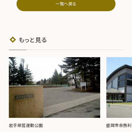
一覧へ戻る
もっと見る
岩手県営運動公園
盛岡市余熱利