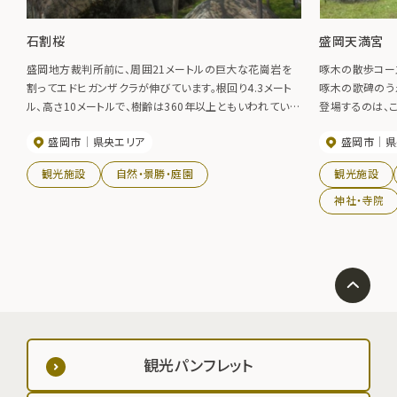
石割桜
盛岡天満宮
盛岡地方裁判所前に、周囲21メートルの巨大な花崗岩を
啄木の散歩コー
割ってエドヒガンザクラが伸びています。根回り4.3メート
啄木の歌碑のう
ル、高さ10メートルで、樹齢は360年以上ともいわれている
登場するのは、
この桜は、毎年4月中旬からきれいに花を咲かせます。春の
だ世の中といふ
盛岡市
県央エリア
盛岡市
県
日差しそそぐ日中もきれいですが、夜桜もまた情緒がありま
だ、と云った様な
す。大正12年（1923）には国の天然記念物に指定されてい
観光施設
自然・景勝・庭園
観光施設
ます。【桜の見頃】 4月中旬
神社・寺院
観光パンフレット