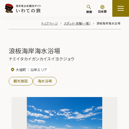
日本語
検索
トップページ
スポット・体験(一覧)
浪板海岸海水浴場
浪板海岸海水浴場
ナミイタカイガンカイスイヨクジョウ
大槌町
沿岸エリア
観光施設
海水浴場