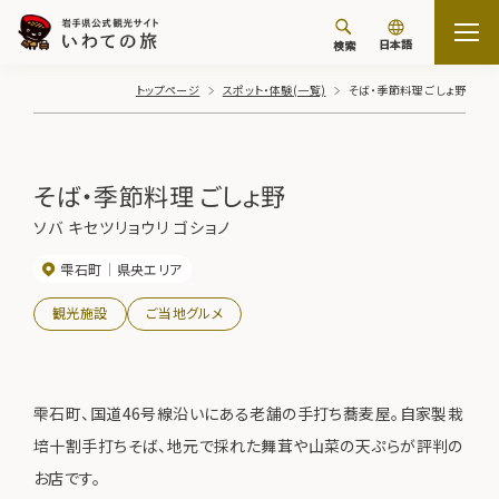
日本語
検索
トップページ
スポット・体験(一覧)
そば・季節料理 ごしょ野
そば・季節料理 ごしょ野
ソバ キセツリョウリ ゴショノ
雫石町
県央エリア
観光施設
ご当地グルメ
雫石町、国道46号線沿いにある老舗の手打ち蕎麦屋。自家製栽
培十割手打ちそば、地元で採れた舞茸や山菜の天ぷらが評判の
お店です。