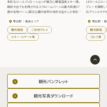
多彩なコースバリエーションが魅力に網張温泉スキー場。
18ホール2コ
競技大会でも利用されるスラロームバーンは最大斜度37
プレーを満喫し
度の名物バーン。国立公園の自然の地形を生かした多彩な
石プリンスホテ
コースバリエーションが魅力です。
雫石町
県央エリア
雫石町
県
観光施設
ご当地グルメ
観光施設
スキー・スケート場
ゴルフ場
観光パンフレット
観光写真ダウンロード