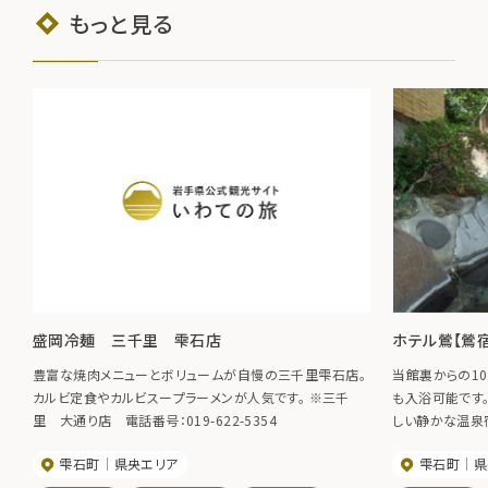
もっと見る
盛岡冷麺 三千里 雫石店
ホテル鶯【鶯
豊富な焼肉メニューとボリュームが自慢の三千里雫石店。
当館裏からの1
カルビ定食やカルビスープラーメンが人気です。 ※三千
も入浴可能です
里 大通り店 電話番号：019-622-5354
しい静かな温泉
す。
雫石町
県央エリア
雫石町
県