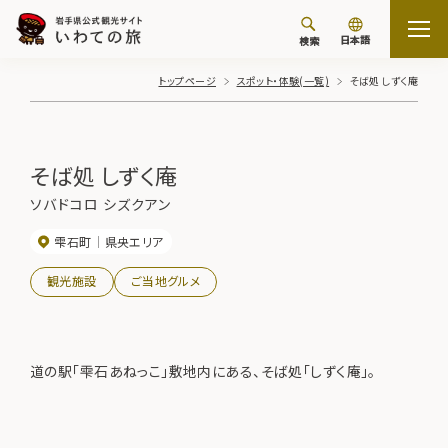
日本語
検索
トップページ
スポット・体験(一覧)
そば処 しずく庵
そば処 しずく庵
ソバドコロ シズクアン
雫石町
県央エリア
観光施設
ご当地グルメ
道の駅「雫石あねっこ」敷地内にある、そば処「しずく庵」。