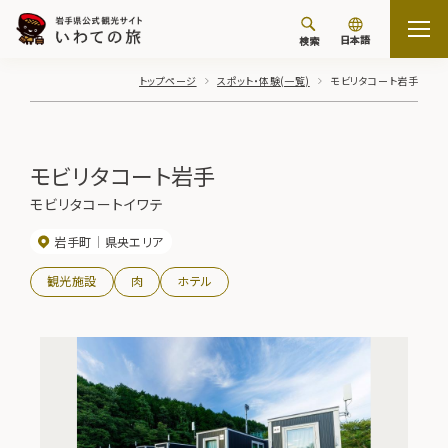
日本語
検索
トップページ
スポット・体験(一覧)
モビリタコート岩手
モビリタコート岩手
モビリタコートイワテ
岩手町
県央エリア
観光施設
肉
ホテル