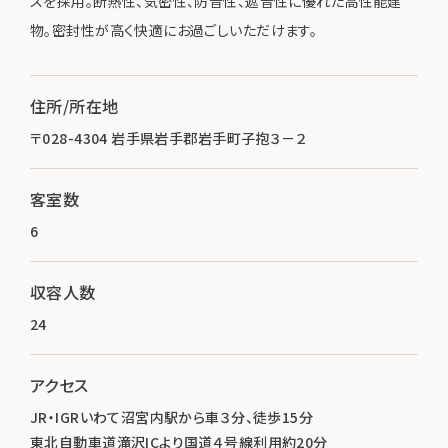
スを採用。断熱性、気密性、防音性、遮音性に優れた高性能建
物。密封性が高く快適にお過ごしいただけます。
住所/所在地
〒028-4304 岩手県岩手郡岩手町子抱３－２
客室数
6
収容人数
24
アクセス
JR・IGRいわて沼宮内駅から車３分、徒歩15分
東北自動車道滝沢ICより国道４号線利用約20分