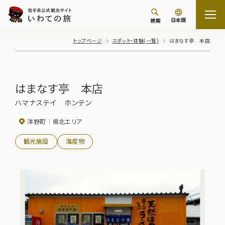
日本語
検索
トップページ
スポット・体験(一覧)
はまなす亭 本店
はまなす亭 本店
ハマナステイ ホンテン
洋野町
県北エリア
観光施設
海産物