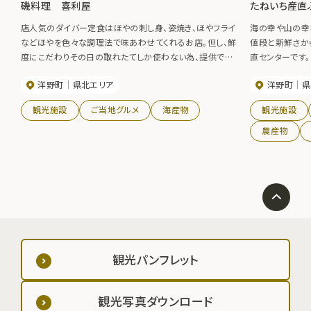
磯料理 喜利屋
たねいち産直
店人気のダイバー定食はほやの刺し身、姿焼き、ほやフライ
海の幸や山の幸
などほやを色々な調理法で味あわせてくれるお店。但し、鮮
値段と新鮮さか
度にこだわりその日の取れたてしか使わない為、提供でき
直センターです
ない場合もあります。またこの地区のことなら相談すれば
の新鮮な魚介類
洋野町
県北エリア
洋野町
県
浜焼きから釣り船まで準備可。ダイバー定食1200円、いち
用しています。
ご煮1000円など。
観光施設
ご当地グルメ
海産物
観光施設
農産物
観光パンフレット
観光写真ダウンロード