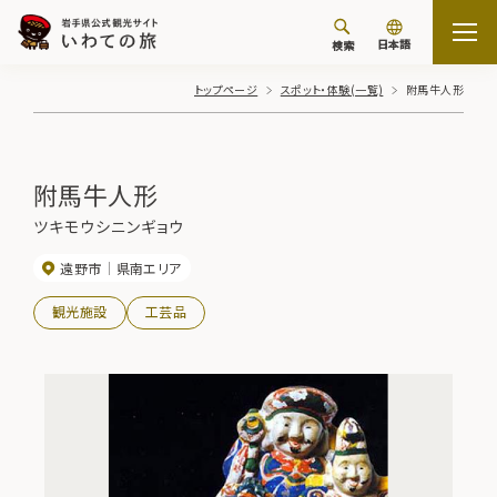
日本語
検索
トップページ
スポット・体験(一覧)
附馬牛人形
附馬牛人形
ツキモウシニンギョウ
遠野市
県南エリア
観光施設
工芸品