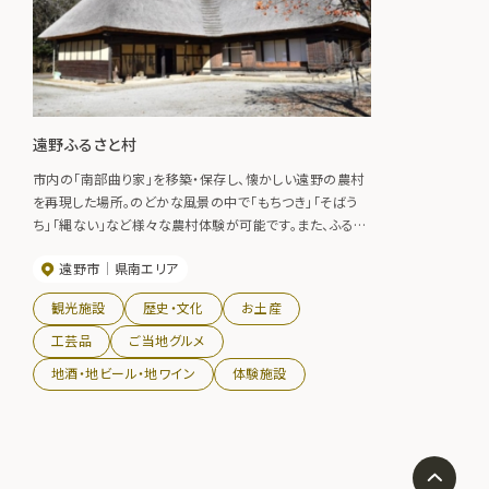
遠野ふるさと村
市内の「南部曲り家」を移築・保存し、懐かしい遠野の農村
を再現した場所。のどかな風景の中で「もちつき」「そばう
ち」「縄ない」など様々な農村体験が可能です。また、ふるさ
と村内には遠野の文化と伝統を守る「まぶりっと」がいて、
遠野市
県南エリア
農村体験のインストラクターもつとめ、やさしくサポートし
てくれます。
観光施設
歴史・文化
お土産
工芸品
ご当地グルメ
地酒・地ビール・地ワイン
体験施設