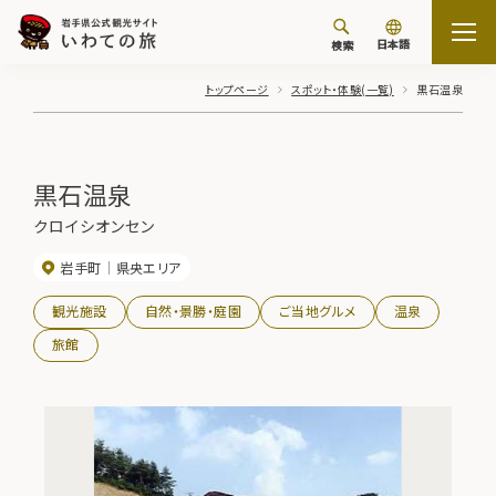
日本語
検索
トップページ
スポット・体験(一覧)
黒石温泉
黒石温泉
クロイシオンセン
岩手町
県央エリア
観光施設
自然・景勝・庭園
ご当地グルメ
温泉
旅館