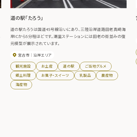
道の駅「たろう」
道の駅たろうは国道45号線沿いにあり、三陸沿岸道路田老真崎海
し
岸ICから5分程ほどです。潮里ステーションには田老の街並みの復
元模型が展示されています。
宮古市
沿岸エリア
観光施設
お土産
道の駅
ご当地グルメ
郷土料理
お菓子・スイーツ
乳製品
農産物
海産物