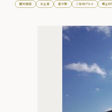
観光施設
お土産
道の駅
ご当地グルメ
郷土料