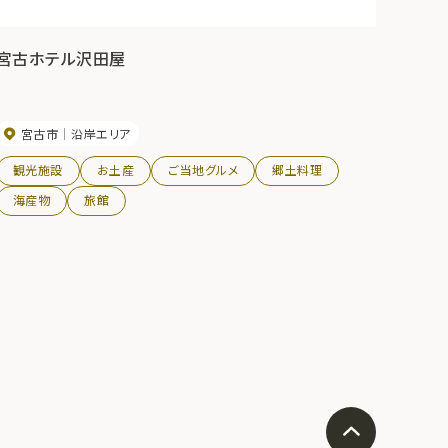
宮古ホテル沢田屋
宮古市
沿岸エリア
観光施設
お土産
ご当地グルメ
郷土料理
海産物
旅館