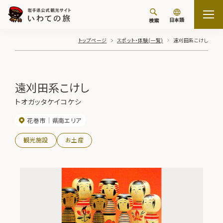
日本語
検索
トップページ
スポット・体験(一覧)
遠刈田系こけし
遠刈田系こけし
トオガッタケイコケシ
花巻市
県南エリア
観光施設
お土産