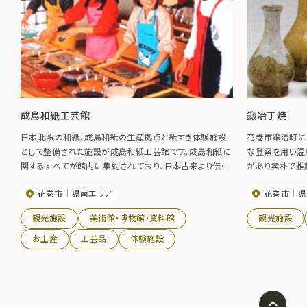
成島和紙工芸館
鍛冶丁焼
日本北限の和紙、成島和紙の生産拠点と紙すき体験施設
花巻市鍛治町に
として整備された施設が成島和紙工芸館です。成島和紙に
な登窯を用い温
関するすべてが館内に集約されており、日本古来より伝承
があり素朴で雅
されている和紙の文化に触れることが出来ます。また、紙づ
花巻市
県南エリア
花巻市
県
くりが本格化する冬期間は、紙すき作業も見学出来ます。
観光施設
美術館・博物館・資料館
観光施設
お土産
工芸品
体験施設