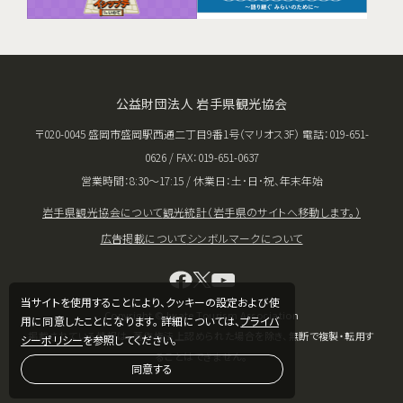
公益財団法人 岩手県観光協会
〒020-0045 盛岡市盛岡駅西通二丁目9番1号（マリオス3F） 電話：019-651-
0626 / FAX：019-651-0637
営業時間：8:30〜17:15 / 休業日：土･日･祝、年末年始
岩手県観光協会について
観光統計（岩手県のサイトへ移動します。）
広告掲載について
シンボルマークについて
当サイトを使用することにより、クッキーの設定および使
Copyright © Iwate Tourism Association
用に同意したことになります。 詳細については、
プライバ
掲載されている情報は、著作権法上認められた場合を除き、無断で複製・転用す
シーポリシー
を参照してください。
ることはできません。
同意する