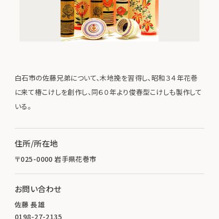
白石市の佐藤兄弟について、木地挽を習得し、昭和３４年花巻
に来て椿こけしを創作し、同６０年より俊春型こけしも製作して
いる。
住所/所在地
〒025-0000 岩手県花巻市
お問い合わせ
佐藤 長雄
0198-27-2135