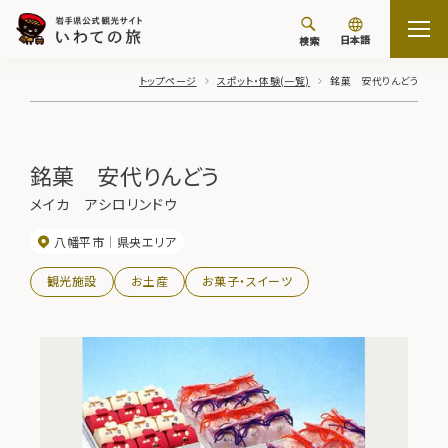
日本語
検索
トップページ
スポット・体験(一覧)
銘菓 安代りんどう
銘菓 安代りんどう
メイカ アシロリンドウ
八幡平市
県央エリア
観光施設
お土産
お菓子・スイーツ