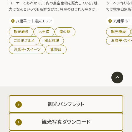
コーナーとあわせて、市内の農畜産物を販売している。魅
クーヘン作りな
力はなんといっても新鮮な野菜。特産のほうれん草をはじ
では牧場自家製
め、キャベツやピーマン、山菜なども販売している。また、食
八幡平市
県央エリア
八幡平市
堂の食材は八幡平市で生産された野菜、肉、卵などを主に
使用している。ほうれん草カレーやほうれん草ソフトクリー
観光施設
お土産
道の駅
観光施設
ムが人気です。
ご当地グルメ
郷土料理
お菓子・スイ
お菓子・スイーツ
乳製品
観光パンフレット
観光写真ダウンロード