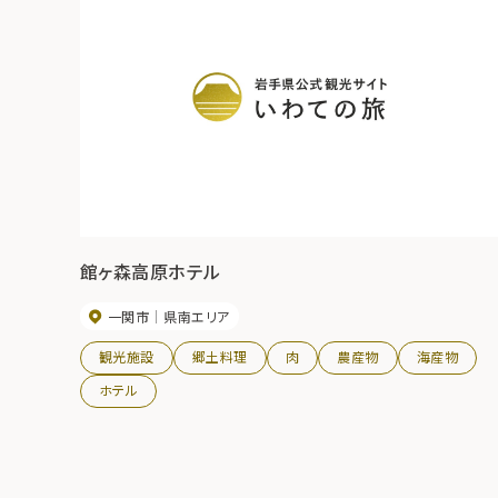
館ヶ森高原ホテル
一関市
県南エリア
観光施設
郷土料理
肉
農産物
海産物
ホテル