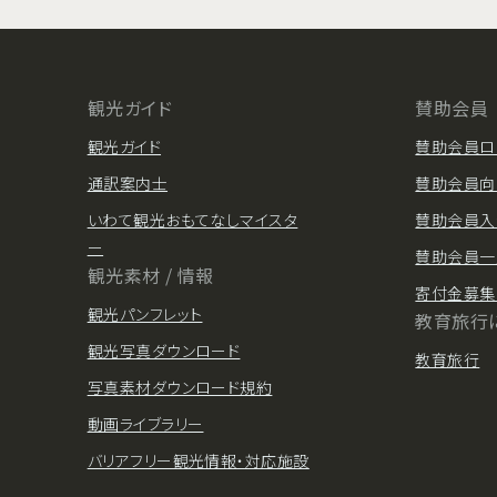
観光ガイド
賛助会員
観光ガイド
賛助会員ロ
通訳案内士
賛助会員向
いわて観光おもてなしマイスタ
賛助会員入
ー
賛助会員一
観光素材 / 情報
寄付金募集
観光パンフレット
教育旅行
観光写真ダウンロード
教育旅行
写真素材ダウンロード規約
動画ライブラリー
バリアフリー観光情報・対応施設