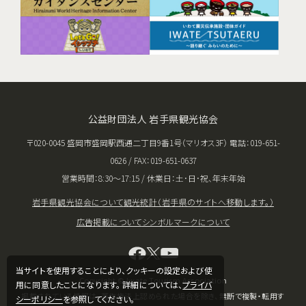
公益財団法人 岩手県観光協会
〒020-0045 盛岡市盛岡駅西通二丁目9番1号（マリオス3F） 電話：019-651-
0626 / FAX：019-651-0637
営業時間：8:30〜17:15 / 休業日：土･日･祝、年末年始
岩手県観光協会について
観光統計（岩手県のサイトへ移動します。）
広告掲載について
シンボルマークについて
当サイトを使用することにより、クッキーの設定および使
Copyright © Iwate Tourism Association
用に同意したことになります。 詳細については、
プライバ
掲載されている情報は、著作権法上認められた場合を除き、無断で複製・転用す
シーポリシー
を参照してください。