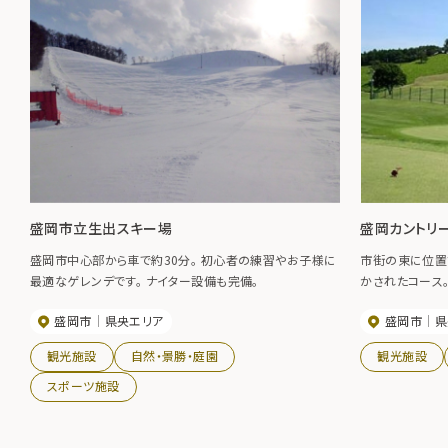
盛岡市立生出スキー場
盛岡カントリ
盛岡市中心部から車で約30分。 初心者の練習やお子様に
市街の東に位置
最適なゲレンデです。 ナイター設備も完備。
かされたコース
盛岡市
県央エリア
盛岡市
県
観光施設
自然・景勝・庭園
観光施設
スポーツ施設