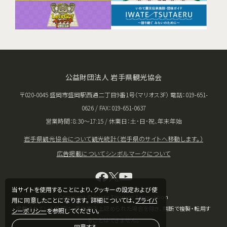
公益財団法人 岩手県観光協会
〒020-0045 盛岡市盛岡駅西通二丁目9番1号（マリオス3F） 電話：019-651-
0626 / FAX：019-651-0637
営業時間：8:30〜17:15 / 休業日：土･日･祝、年末年始
岩手県観光協会について
観光統計（岩手県のサイトへ移動します。）
広告掲載について
シンボルマークについて
当サイトを使用することにより、クッキーの設定および使
Copyright © Iwate Tourism Association
用に同意したことになります。 詳細については、
プライバ
掲載されている情報は、著作権法上認められた場合を除き、無断で複製・転用す
シーポリシー
を参照してください。
ることはできません。
同意する