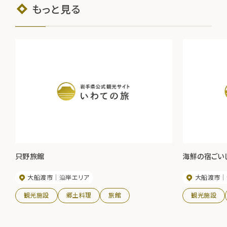
もっと見る
只野旅館
海鮮の宿ごい
大船渡市
沿岸エリア
大船渡市
観光施設
郷土料理
旅館
観光施設