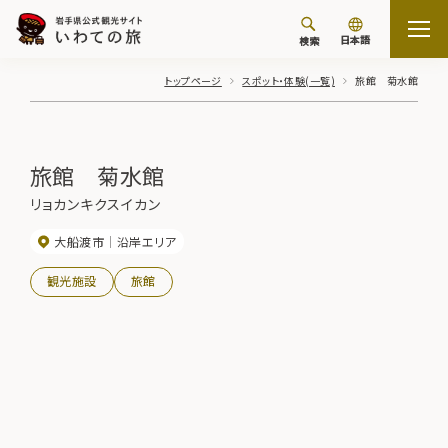
日本語
検索
トップページ
スポット・体験(一覧)
旅館 菊水館
旅館 菊水館
リョカンキクスイカン
大船渡市
沿岸エリア
観光施設
旅館